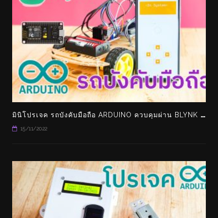
ม
ินิโปรเจค รถบังคับมือถือ ARDUINO ควบคุมผ่าน BLYNK ทำเล่นเองได้ง่ายๆ
15/11/2022