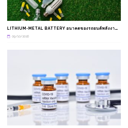
L
ITHIUM-METAL BATTERY อนาคตของรถยนต์พลังงานไฟฟ้า
09/10/2016