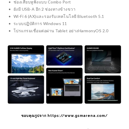
ช่องเสียบหูฟังแบบ Combo Port
PROJECT
TRENDING
ยังมี USB-A อีก 2 ช่องทางข้างขวา
Wi-Fi 6 (AX)และรองรับเทคโนโลยี Bluetooth 5.1
ระบบปฏิบัติการ Windows 11
HYUNDAI เปิดตั
โปรแกรมเชื่อมต่อผ่าน Tablet อย่างHarmonyOS 2.0
HYUNDAIX UB
โปรเจค DIY เครื่องรดน้ำต้นไม้
อัตโนมัติบนมือผ่านแอพพลิเคชั่น
BLYNK
ELECTRONICS
เทคโนโลยี
ขอบคุณรูปจาก https://www.gsmarena.com/
ย้อนอดีตจากยุค
เมื่อกว่า 140 ปี