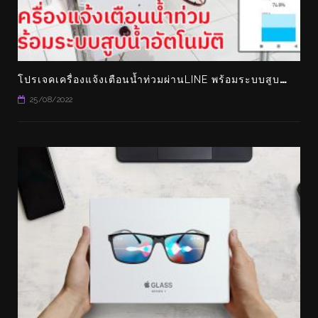
โ
ปรเจคเครื่องแจ้งเตือนน้ำท่วมผ่านLINE พร้อมระบบสูบน้ำอัตโนมัติ คอนโทรลผ่านแอพ BLYNK ได้ด้วย
25/08/2022