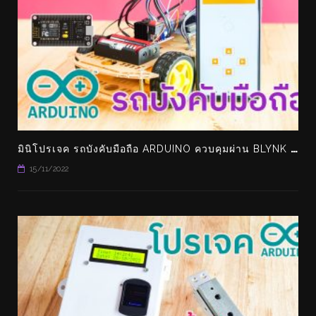
ม
ินิโปรเจค รถบังคับมือถือ ARDUINO ควบคุมผ่าน BLYNK ทำเล่นเองได้ง่ายๆ
15/11/2022