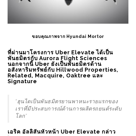
PROJECT
อุตสาหกรรม
ขอบคุณภาพจาก Hyundai Mortor
ปรเจค ARDUINO ประตูสแกนลายนิ้ว
GARTNER เผย 12 เทรนด
อ เวอร์ชั่น 2
เชิงกลยุทธ์แห่งอนาคตปี
ที่ผ่านมาโครงการ Uber Elevate ได้เป็น
พันธมิตรกับ Aurora Flight Sciences
นอกจากนี้ Uber ยังเป็นพันธมิตรด้าน
อสังหาริมทรัพย์กับ Hillwood Properties,
Related, Macquire, Oaktree และ
Signature
TRENDING
TRENDING
“ฮุนไดเป็นพันธมิตรยานพาหนะรายแรกของ
เราที่มีประสบการณ์ด้านการผลิตรถยนต์ระดับ
โลก”
เอริค อัลลิสันหัวหน้า Uber Elevate กล่าว