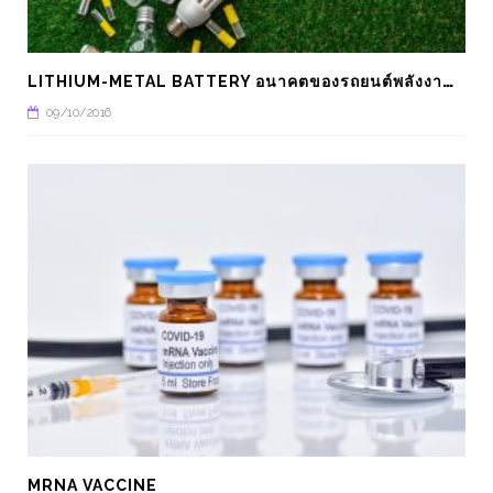
L
ITHIUM-METAL BATTERY อนาคตของรถยนต์พลังงานไฟฟ้า
09/10/2016
MRNA VACCINE