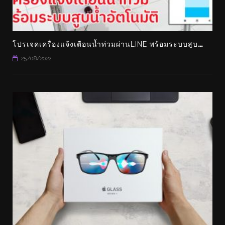
โ
ปรเจคเครื่องแจ้งเตือนน้ำท่วมผ่านLINE พร้อมระบบสูบน้ำอัตโนมัติ คอนโทรลผ่านแอพ BLYNK ได้ด้วย
25/08/2022