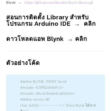
Blynk →
https://github.com/blynkkk/blynk-library.git
สอนการติดตั้ง Library สำหรับ
โปรแกรม Arduino IDE →
คลิก
ดาวโหลดแอพ Blynk →
คลิก
ตัวอย่างโค้ด
#define BLYNK_PRINT Serial
#include <ESP8266WiFi.h>
#include <BlynkSimpleEsp8266.h>
#define sensor A0
char auth[] = “—————–“; // Toket Blynk ได้จาก