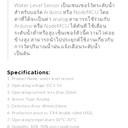
TRENDING
TRENDING
Water Level Sensor เป็นเซนเซอร์วัดระดับน้ำ
สำหรับบอร์ด Arduino หรือ NodeMCU โดย
ค่าที่ได้จะเป็นค่า analog สามารถใช้ร่วมกับ
Arduino หรือ NodeMCU ได้ทันที ใช้เตือน
ระดับน้ำต่ำหรือสูง เซ็นเซอร์ตัวนี้ความไวค่อย
IAOMI 12 SERIES เตรียมจับมือกับ
ข้างสูง สามารถนำไปประยุกต์ใช้งานเกี่ยวกับ
ล้อง LEICA และมาพร้อมกับชิปเซ็ต
เตรียมเปิดตัวปีหน้า AP
NAPDRAGON 898 รุ่นแรกของโลก
แว่น AR/VR ตัวแรกของ
การวัดปริมาณน้ำฝน แจ้งเตือนระดับน้ำ
เป็นต้น
Specifications:
1. Product Name: water level sensor
2. Operating voltage: DC3-5V
3. Operating current: less than 20mA
TRENDING
TRENDING
4. Sensor Type: Analog
5. Detection Area: 40mmx16mm
6. Production process: FR4 double-sided HASL
7. Operating temperature:10°C-30°C
UAWEI เปิดตัว MATEBOOK 14S
8. Humidity: 10% -90% non-condensing