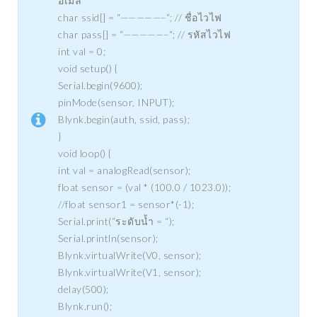
อีเมล
char ssid[] = “—————–“; // ชื่อไวไฟ
char pass[] = “—————–“; // รหัสไวไฟ
int val = 0;
void setup() {
Serial.begin(9600);
pinMode(sensor, INPUT);
Blynk.begin(auth, ssid, pass);
}
void loop() {
int val = analogRead(sensor);
float sensor = (val * (100.0 / 1023.0));
//float sensor1 = sensor*(-1);
Serial.print(“ระดับน้ำ = “);
Serial.println(sensor);
Blynk.virtualWrite(V0, sensor);
Blynk.virtualWrite(V1, sensor);
delay(500);
Blynk.run();