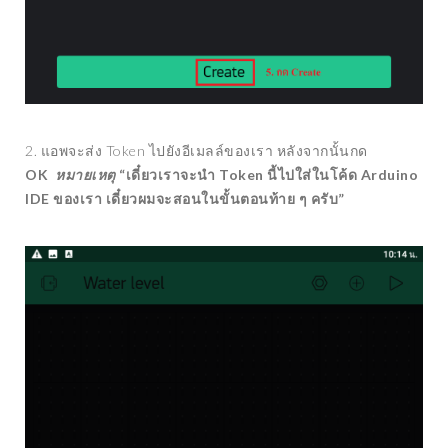
2. แอพจะส่ง Token ไปยังอีเมลล์ของเรา หลังจากนั้นกด
OK
หมายเหตุ
“เดี๋ยวเราจะนำ Token นี้ไปใส่ในโค้ด Arduino
IDE ของเรา เดี๋ยวผมจะสอนในขั้นตอนท้าย ๆ ครับ”