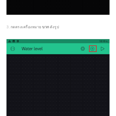
3. กดตรงเครื่องหมาย
บวก
ดังรูป