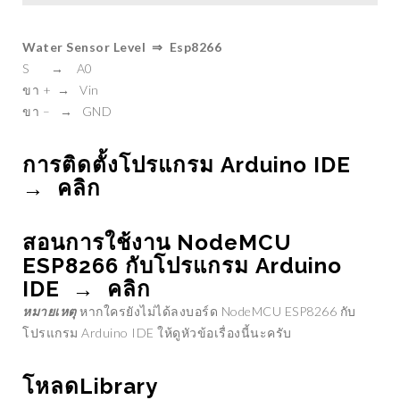
Water Sensor Level ⇒ Esp8266
S → A0
ขา + → Vin
ขา – → GND
การติดตั้งโปรแกรม Arduino IDE
→
คลิก
สอนการใช้งาน NodeMCU
ESP8266 กับโปรแกรม Arduino
IDE →
คลิก
หมายเหตุ
หากใครยังไม่ได้ลงบอร์ด NodeMCU ESP8266 กับ
โปรแกรม Arduino IDE ให้ดูหัวข้อเรื่องนี้นะครับ
โหลดLibrary