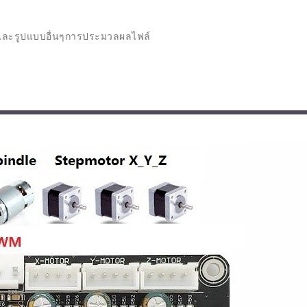
ามรู้จักกับ FARMBOT
มาทำความรู้จักกับ SMA
์ปลูกผักสวนครัว
PLUG ปลั๊กไฟอัจฉริยะ
และรูปแบบอื่นๆการประมวลผลไฟล์
2021
02/08/2022