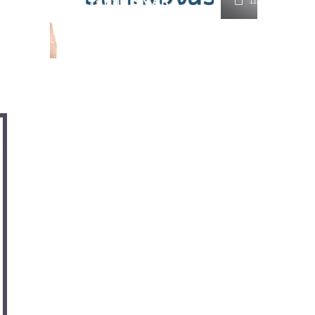
RT
มาทำ
11/10/2021
หุ่นย
01/1