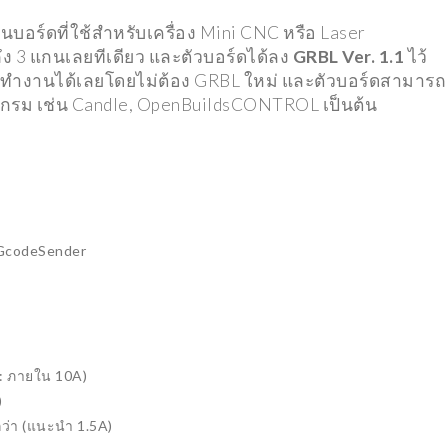
TRENDING
็นบอร์ดที่ใช้สำหรับเครื่อง Mini CNC หรือ Laser
ง 3 แกนเลยทีเดียว และตัวบอร์ดได้ลง
GRBL Ver. 1.1
ไว้
่งทำงานได้เลยโดยไม่ต้อง GRBL ใหม่ และตัวบอร์ดสามารถ
เจค รถบังคับมือถือ
รม เช่น Candle, OpenBuildsCONTROL เป็นต้น
SAMSUNG GALAXY
O ควบคุมผ่าน
WATCH 4
ทำเล่นเองได้ง่ายๆ
14/10/2021
022
l GcodeSender
G
TRENDING
: ภายใน 10A)
)
กว่า (แนะนำ 1.5A)