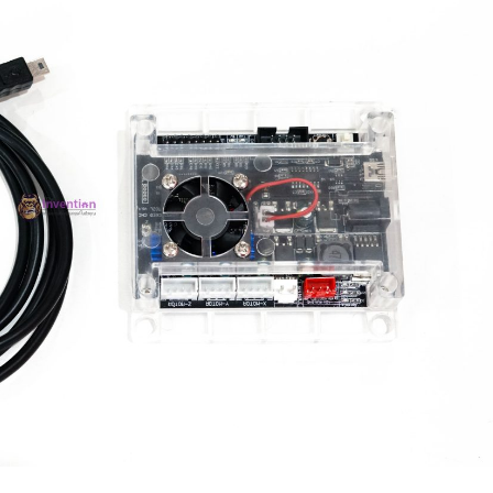
โดรน
X UBER