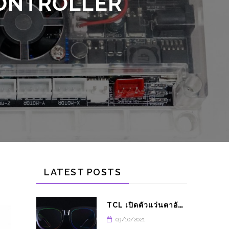
LATEST POSTS
T
CL เปิดตัวแว่นตาอัจฉริยะ THUNDERBIRD
03/10/2021