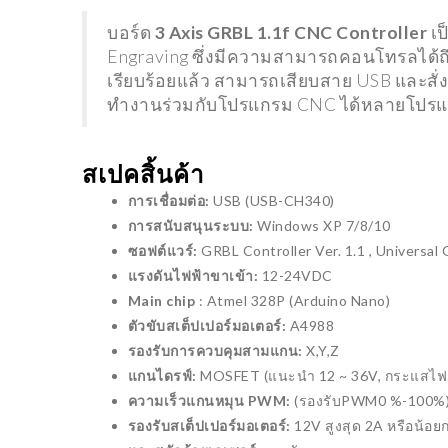
PROJECT
PROJECT
บอร์ด
3 Axis GRBL 1.1f CNC Controller
เป
Engraving ซึ่งมีความสามารถคอนโทรลได้ถึ
เรียบร้อยแล้ว สามารถเสียบสาย USB และสั
มินิโปร
ทำงานร่วมกับโปรแกรม CNC ได้หลายโปรแก
โปรเจค ARDUINO ประตู
ARDUIN
สแกนลายนิ้วมือ เวอร์ชั่น 2
BLYNK 
สเปคสิ้นค้า
26/10/2022
15/11/2
การเชื่อมต่อ:
USB (USB-CH340)
การสนับสนุนระบบ:
Windows XP 7/8/10
ซอฟต์แวร์:
GRBL Controller Ver. 1.1 , Universa
แรงดันไฟฟ้าขาเข้า:
12-24VDC
Main chip
: Atmel 328P (Arduino Nano)
ตัวขับสเต็ปเปอร์มอเตอร์:
A4988
TRENDING
TRENDIN
รองรับการควบคุมสามแกน:
X,Y,Z
แกนไดรฟ์:
MOSFET (แนะนำ 12 ~ 36V, กระแสไฟ
HYUNDAI เปิดตัวโดรนแท็กซี่
ความเร็วแกนหมุน PWM:
(รองรับPWM0 %-100%
HYUNDAIX UBER
รองรับสเต็ปเปอร์มอเตอร์:
12V สูงสุด 2A หรือน้อย