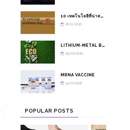
1
0 เทคโนโลยีที่น่าสนใจในปี 2021 จาก MIT
18/11/2016
L
ITHIUM-METAL BATTERY อนาคตของรถยนต์พลังงานไฟฟ้า
09/10/2016
MRNA VACCINE
14/12/2016
POPULAR POSTS