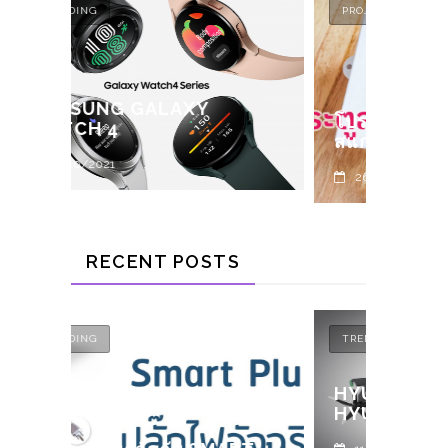
PROJECT
PROJE
มินิโ
โปรเจค ARDUINO ประตู
ARDU
สแกนลายนิ้วมือ เวอร์ชั่น 2
BLYN
26/10/2022
15/1
RECENT POSTS
TRENDING
TREND
HYUNDAI เปิดตัวโดรนแท็กซี่
HYUNDAIX UBER