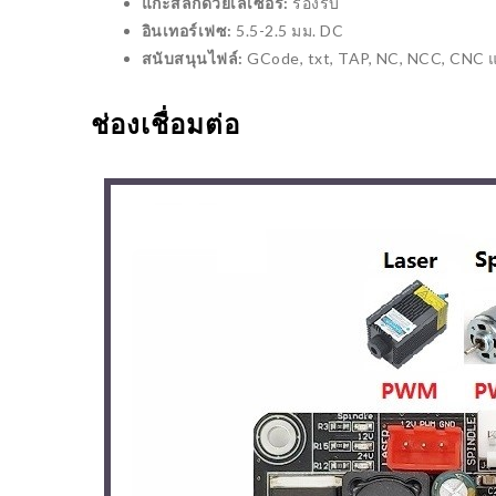
มาทำคว
แกะสลักด้วยเลเซอร์:
รองรับ
11/10/2021
หุ่นยนต
อินเทอร์เฟซ:
5.5-2.5 มม. DC
สนับสนุนไฟล์:
GCode, txt, TAP, NC, NCC, CNC 
01/12/
ช่องเชื่อมต่อ