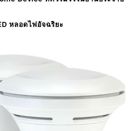
PROJECT
LED หลอดไฟอัจฉริยะ
N ใน
มินิโปรเจค รถบังคับมือถือ
ตแห่งปี
ARDUINO ควบคุมผ่าน
BLYNK ทำเล่นเองได้ง่ายๆ
15/11/2022