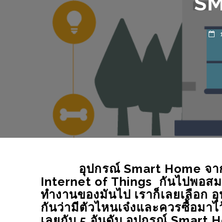
12
ELECTRONICS
PROJECT
มินิโปรเจค ARDUINO ทำ
ประตูไฟฟ้าด้วยเซ็นเซอร์
มินิโปรเจค รถบังคั
สแกนลายนิ้วมือกับกลอนแม่
ARDUINO ควบคุมผ
หล็กไฟฟ้า
BLYNK ทำเล่นเองได
07/06/2022
15/11/2022
อุปกรณ์ Smart Home
จาก
Internet of Things กันไปพอสมค
ทำงานของมันไป เราก็เลยเลือก อ
กันว่ามีตัวไหนเจ๋งและควรซื้อมาไว
เลยกับ 5 อันดับ อุปกรณ์ Smart 