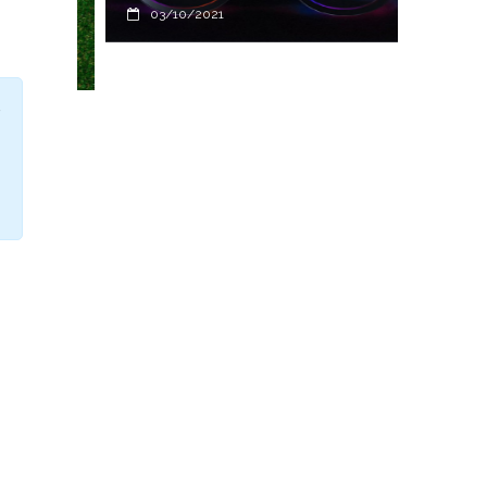
าน
SNAP
03/10/2021
ของโ
22/1
น