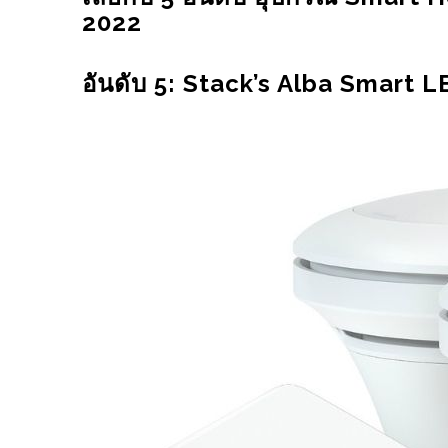
2022
PROJECT
อุตสาหกรรม
5 USE CASE ของ
อันดับ 5: Stack’s Alba Smart 
โปรเจค DIY เครื่องรดน้ำ
COMPUTER VISIO
ต้นไม้อัตโนมัติบนมือผ่าน
อุตสาหกรรมการผลิ
แอพพลิเคชั่น BLYNK
2022
29/07/2022
05/07/2022