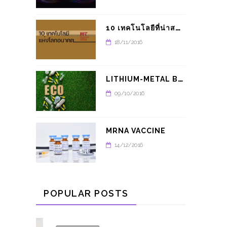
1
0 เทคโนโลยีที่น่าสนใจในปี 2021 จาก MIT
18/11/2016
L
ITHIUM-METAL BATTERY อนาคตของรถยนต์พลังงานไฟฟ้า
09/10/2016
MRNA VACCINE
14/12/2016
POPULAR POSTS