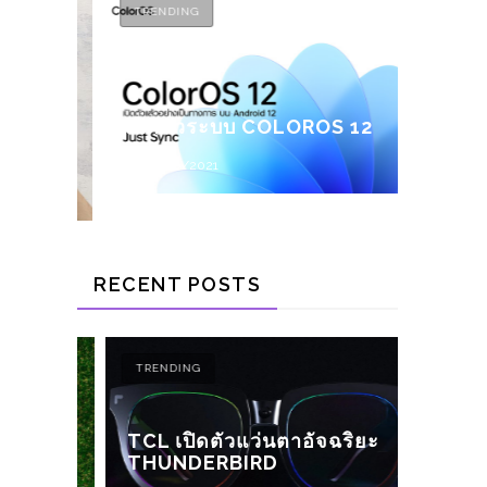
TRENDING
ELECTR
โปรเจ
LE
(RFID
เปิดตัวระบบ COLOROS 12
ัว
LINE 
GOOG
15/10/2021
24/0
RECENT POSTS
TRENDING
TREND
XIAOM
TCL เปิดตัวแว่นตาอัจฉริยะ
มือกั
THUNDERBIRD
ERY
พร้อม