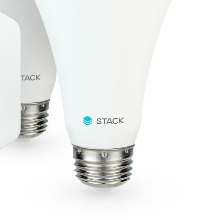
ICS
TRENDING
ครื่องซักผ้าแตะบัตร
มีการแจ้งเตือนผ่าน
เตรียมเปิดตัวปีหน้า APP
ะส่งข้อมูลไปยัง
GLASSES แว่น AR/VR ต
E SHEET
แรกของ APPLE
022
11/08/2022
TRENDING
12 SERIES เตรียมจับ
ล้อง LEICA และมา
ชิปเซ็ต
LITHIUM-METAL BATT