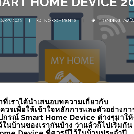
/07/2022
|
NO COMMENTS
|
TRENDING
,
เทคโนโลยี
อิเลคทรอนิกส์
CANON เปิดตัว RF5.2MM
บมือถือ
F/2.8L DUAL FISHEYE
่าน
้ง่ายๆ
12/10/2021
ที่เราได้นำเสนอบทความเกี่ยวกับ
วรเพื่อให้เข้าใจหลักการและตัวอย่างกา
ุปกรณ์ Smart Home Device ต่างๆมาให้
้ในบ้านของเรากันบ้าง ว่าแล้วก็ไปเริ่มกัน
Home Device ที่ควรมีไว้ในบ้านประจำปี