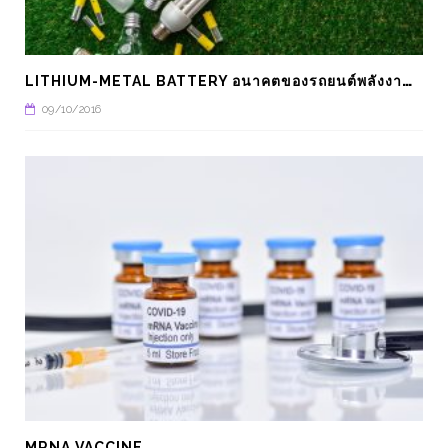
L
ITHIUM-METAL BATTERY อนาคตของรถยนต์พลังงานไฟฟ้า
09/10/2016
MRNA VACCINE