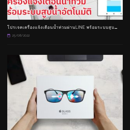
โ
ปรเจคเครื่องแจ้งเตือนน้ำท่วมผ่านLINE พร้อมระบบสูบน้ำอัตโนมัติ คอนโทรลผ่านแอพ BLYNK ได้ด้วย
25/08/2022