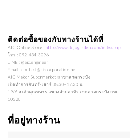
OT กับ 6 อุตสาหกรรมที่มุ่งหน้าสู่รูป
มินิโปรเจค ตู้สาธิตคลื่
บดิจิทัล
คลื่นน้ำเวลากระทบชายฝั่
ติดต่อซื้อของกับทางร้านได้ที่
AIC Online Store :
http://www.dojogarden.com/index.php
โทร : 092-434-3096
LINE : @aic.engineer
Email : contact@ai-corporation.net
AIC Maker Supermarket สาขาลาดกระบัง
เปิดทำการจันทร์-เสาร์
08:30
–
17:30
น.
19/6 ถ.เจ้าคุณทหาร แขวงลำปลาทิว เขตลาดกระบัง กทม.
10520
ที่อยู่ทางร้าน