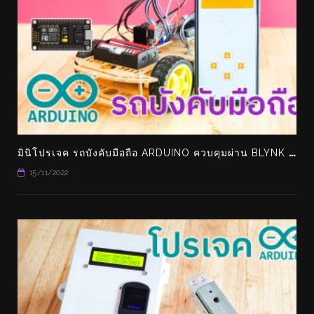
ม
ินิโปรเจค รถบังคับมือถือ ARDUINO ควบคุมผ่าน BLYNK ทำเล่นเองได้ง่ายๆ
15/11/2022