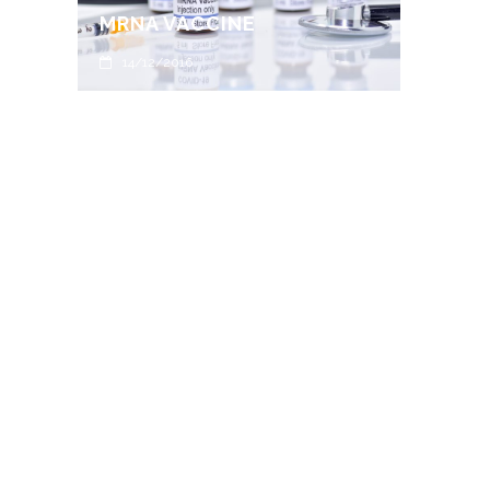
SNAP
MRNA VACCINE
ของโ
14/12/2016
22/1