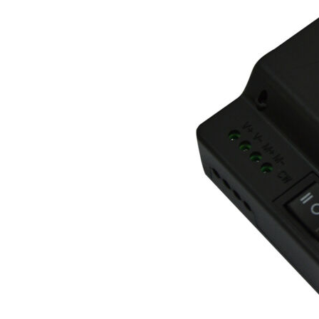
TRENDING
PROJECT
XIAOMI 12 SERIES เตรียม
จับมือกับกล้อง LEICA และ
มาพร้อมกับชิปเซ็ต
โปรเจค DIY เครื่อง
SNAPDRAGON 898 รุ่นแรก
ต้นไม้อัตโนมัติบนม
ของโลก
แอพพลิเคชั่น BLY
22/11/2021
29/07/2022