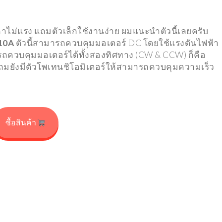
ICS
อุตสาหกรรม
คาไม่แรง แถมตัวเล็กใช้งานง่าย ผมแนะนำตัวนี้เลยครับ
ครื่องซักผ้าแตะบัตร
 10A
ตัวนี้สามารถควบคุมมอเตอร์ DC โดยใช้แรงดันไฟฟ้า
มีการแจ้งเตือนผ่าน
GARTNER เผย 12 เทรนด
รถควบคุมมอเตอร์ได้ทั้งสองทิศทาง (CW & CCW) ก็คือ
ะส่งข้อมูลไปยัง
เทคโนโลยีเชิงกลยุทธ์แห่
มยังมีตัวโพเทนชิโอมิเตอร์ให้สามารถควบคุมความเร็ว
E SHEET
อนาคตปี 2022
022
30/11/2021
ซื้อสินค้า
TRENDING
12 SERIES เตรียมจับ
ล้อง LEICA และมา
ชิปเซ็ต
เปิดตัวระบบ COLOROS 