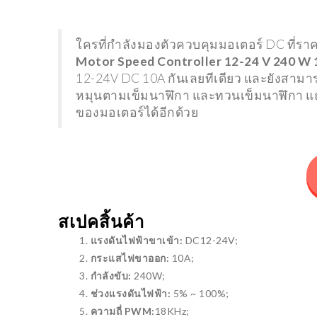
TRENDING
ELECTRON
ใครที่กำลังมองตัวควบคุมมอเตอร์ DC ที่รา
XIAOMI เปิดตัวลำโพง
โปรเจคเ
Motor Speed Controller 12-24 V 240 W
SOUNDBAR 3.1 CH พร้อมซับ
(RFID) 
12-24V DC 10A กันเลยทีเดียว และยังสามา
วูฟเฟอร์ไร้สาย ที่ออกมาท้าชน
LINE แล
หมุนตามเข็มนาฬิกา และทวนเข็มนาฬิกา แถ
แบรนด์ดังในไทย
GOOGL
ของมอเตอร์ได้อีกด้วย
24/11/2021
24/01/2
สเปคสิ้นค้า
แรงดันไฟฟ้าขาเข้า:
DC12-24V;
TRENDING
TRENDING
กระแสไฟขาออก:
10A;
XIAOMI 
กำลังขับ:
240W;
มือกับก
ช่วงแรงดันไฟฟ้า:
5% ~ 100%;
พร้อมกับ
ความถี่ PWM:
18KHz;