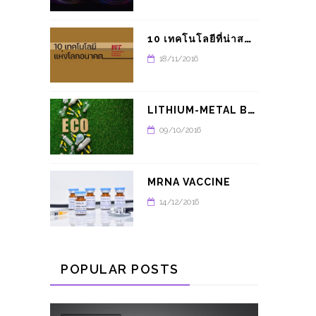
1
0 เทคโนโลยีที่น่าสนใจในปี 2021 จาก MIT
18/11/2016
L
ITHIUM-METAL BATTERY อนาคตของรถยนต์พลังงานไฟฟ้า
09/10/2016
MRNA VACCINE
14/12/2016
POPULAR POSTS