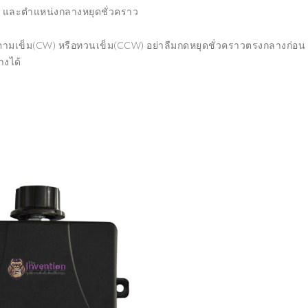
AGON 898 รุ่นแรก
 และตำแหน่งกลางหยุดชั่วคราว
15/10/2021
021
ตามเข็ม(CW) หรือทวนเข็ม(CCW) อย่าลืมกดหยุดชั่วคราวตรงกลางก่อน
างได้