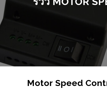
TRENDING
ELECTRONICS
HYUNDAI เปิดตัวโดรน
โปรเจคเครื่องซักผ
แท็กซี่ HYUNDAIX UBER
(RFID) มีการแจ้งเต
LINE และส่งข้อมูล
11/10/2021
GOOGLE SHEET
24/01/2022
Motor Speed Contr