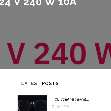
LATEST POSTS
T
CL เปิดตัวแว่นตาอัจฉริยะ THUNDERBIRD
03/10/2021