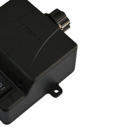
รดน้ำ
ือผ่าน
NK