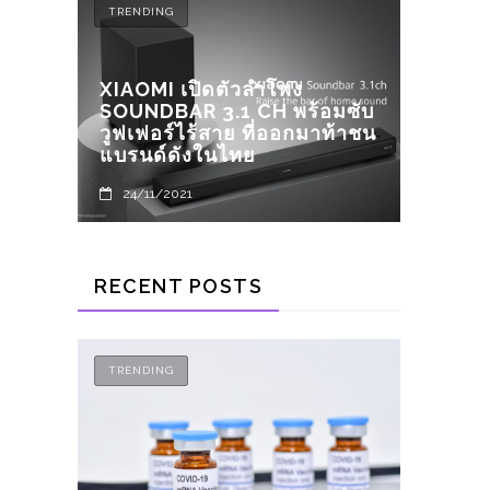
TRENDING
ELECTR
XIAOMI เปิดตัวลำโพง
โปรเจ
์
SOUNDBAR 3.1 CH พร้อมซับ
(RFID
ง
วูฟเฟอร์ไร้สาย ที่ออกมาท้าชน
LINE 
แบรนด์ดังในไทย
GOOG
24/11/2021
24/0
RECENT POSTS
TRENDING
TREND
XIAOM
มือกั
พร้อม
12