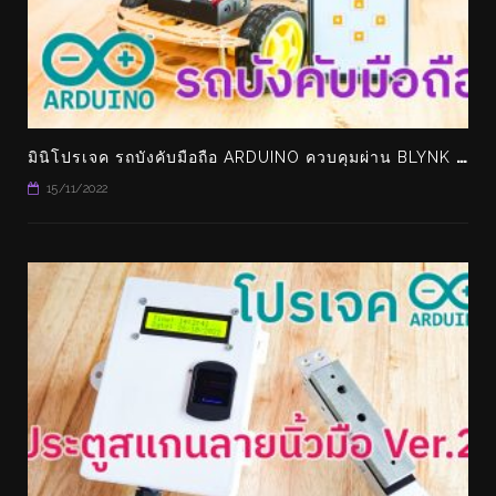
ม
ินิโปรเจค รถบังคับมือถือ ARDUINO ควบคุมผ่าน BLYNK ทำเล่นเองได้ง่ายๆ
15/11/2022