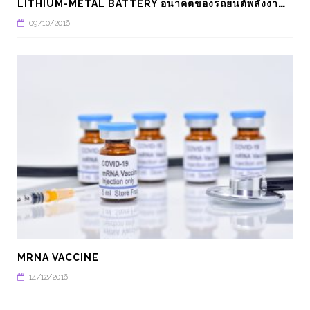
L
ITHIUM-METAL BATTERY อนาคตของรถยนต์พลังงานไฟฟ้า
ด้วยเซ็นเซอร์สแกนลายนิ้วมือกับกลอน
IIOT กับ 6 อุตสาหกรรมที่
แม่หล็กไฟฟ้า
แบบดิจิทัล
09/10/2016
MRNA VACCINE
14/12/2016