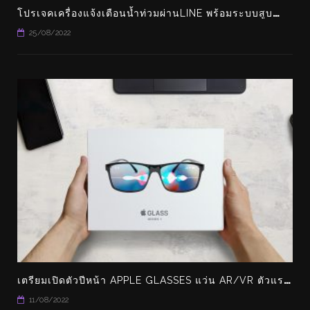
โ
ปรเจคเครื่องแจ้งเตือนน้ำท่วมผ่านLINE พร้อมระบบสูบน้ำอัตโนมัติ คอนโทรลผ่านแอพ BLYNK ได้ด้วย
25/08/2022
เ
ตรียมเปิดตัวปีหน้า APPLE GLASSES แว่น AR/VR ตัวแรกของ APPLE
11/08/2022