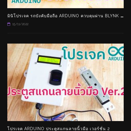
TRENDING
อุตสาหกรรม
ม
ินิโปรเจค รถบังคับมือถือ ARDUINO ควบคุมผ่าน BLYNK ทำเล่นเองได้ง่ายๆ
15/11/2022
5 USE CASE ของ COM
าทำความรู้จักกับ SMART PLUG
VISION ในอุตสาหกรรมกา
ั๊กไฟอัจฉริยะ
2022
เทคโนโลยี
TRENDING
้อนอดีตจากยุคต้นกำเนิดรถยนต์ไฟฟ้า
ื่อกว่า 140 ปี สู่ รถพลังงานแสง
โปรเจค ARDUINO ประตูสแกนลายนิ้วมือ เวอร์ชั่น 2