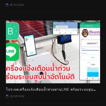
ทิตย์เพื่อการเดินทางระยะไกลรุ่น
SAMSUNG GALAXY WA
26/10/2022
รกของโลก “LIGHTYEAR O”
โ
ปรเจคเครื่องแจ้งเตือนน้ำท่วมผ่านLINE พร้อมระบบสูบน้ำอัตโนมัติ คอนโทรลผ่านแอพ BLYNK ได้ด้วย
25/08/2022