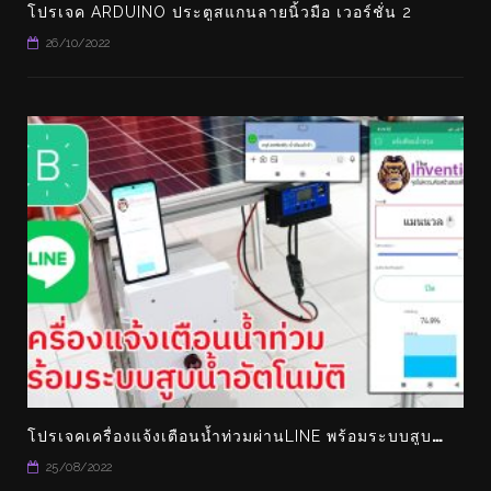
โปรเจค ARDUINO ประตูสแกนลายนิ้วมือ เวอร์ชั่น 2
26/10/2022
โ
ปรเจคเครื่องแจ้งเตือนน้ำท่วมผ่านLINE พร้อมระบบสูบน้ำอัตโนมัติ คอนโทรลผ่านแอพ BLYNK ได้ด้วย
25/08/2022