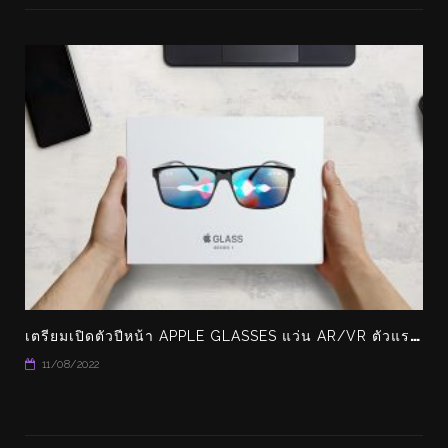
เ
ตรียมเปิดตัวปีหน้า APPLE GLASSES แว่น AR/VR ตัวแรกของ APPLE
11/08/2022