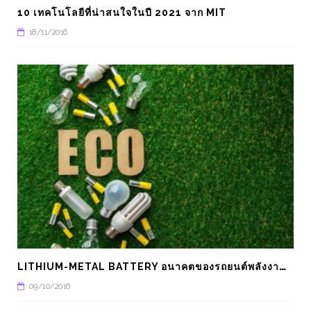
TRENDING
อุตสาหกรรม
10 เทคโนโลยีที่น่าสนใจในปี 2021 จาก MIT
18/11/2016
OT กับ 6 อุตสาหกรรมที่มุ่งหน้าสู่รูป
GARTNER เผย 12 เทรนด
บดิจิทัล
เชิงกลยุทธ์แห่งอนาคตปี
TRENDING
อิเลคทรอนิกส์
L
ITHIUM-METAL BATTERY อนาคตของรถยนต์พลังงานไฟฟ้า
09/10/2016
CANON เปิดตัว RF5.2M