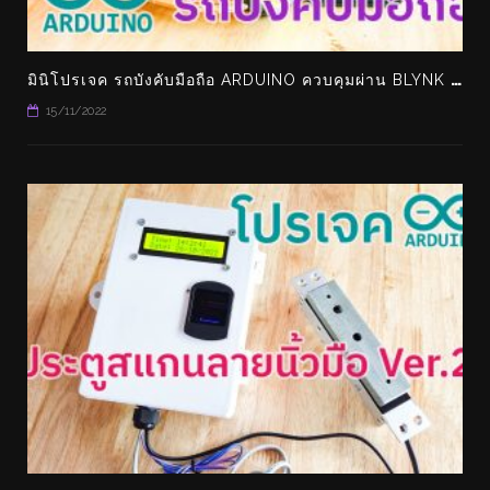
ม
ินิโปรเจค รถบังคับมือถือ ARDUINO ควบคุมผ่าน BLYNK ทำเล่นเองได้ง่ายๆ
15/11/2022