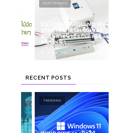
ELECTRONICS
TREND
มินิโปรเจค ARDUINO ทำ
ประตูไฟฟ้าด้วยเซ็นเซอร์
SAMS
นไม้
สแกนลายนิ้วมือกับกลอนแม่
WATC
ยๆ
หล็กไฟฟ้า
14/1
07/06/2022
RECENT POSTS
TRENDING
TREND
์
LITH