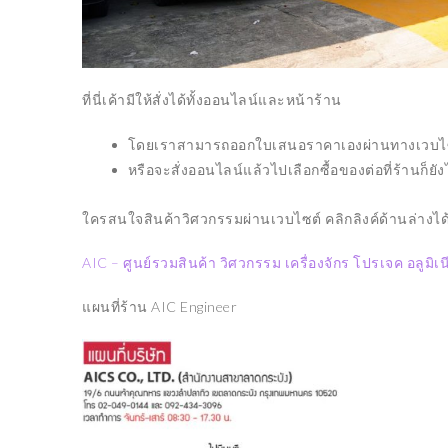
ELECTRONICS
TRENDING
มินิโปรเจค ARDUINO ทำ
ประตูไฟฟ้าด้วยเซ็นเซอร์
ที่นี่เค้ามีให้สั่งได้ทั้งออนไลน์และหน้าร้าน
SAMSU
้
สแกนลายนิ้วมือกับกลอนแม่
WATCH
หล็กไฟฟ้า
โดยเราสามารถออกใบเสนอราคาเองผ่านทางเวบไซต
14/10/2
หรือจะสั่งออนไลน์แล้วไปเลือกซื้อของต่อที่ร้านก็ยัง
07/06/2022
ใครสนใจสินค้าวิศวกรรมผ่านเวบไซต์ คลิกลิงค์ด้านล่างได
AIC – ศูนย์รวมสินค้า วิศวกรรม เครื่องจักร โปรเจค อลูม
แผนที่ร้าน AIC Engineer
TRENDING
TRENDING
LITHI