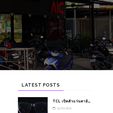
LATEST POSTS
T
CL เปิดตัวแว่นตาอัจฉริยะ THUNDERBIRD
03/10/2021