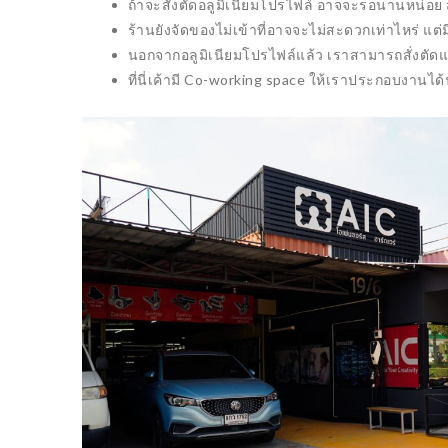
ถ้าจะสั่งตัดอลูมิเนียมโปรไฟล์ อาจจะรอนานหน่อย
PROJECT
อิเลคทรอนิกส์
ร้านยังจัดของไม่เข้าที่อาจจะไม่สะดวกเท่าไหร่ แต
นอกจากอลูมิเนียมโปรไฟล์แล้ว เราสามารถสั่งตัดแผ
ที่นี่เค้ามี Co-working space ให้เราประกอบงานได้
CANON เปิดตัว R
โปรเจค DIY : ชุดรดน้ำ
F/2.8L DUAL FIS
ต้นไม้อัตโนมัติ ทำเล่นเองได้
ง่ายๆ
12/10/2021
09/11/2021