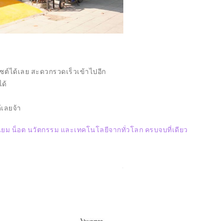
PROJECT
NG GALAXY
โปรเจค DIY : ชุดรดน้ำต้
 4
อัตโนมัติ ทำเล่นเองได้ง่า
์ได้เลย สะดวกรวดเร็วเข้าไปอีก
021
ได้
09/11/2021
้เลยจ้า
ิเนียม น็อต นวัตกรรม และเทคโนโลยีจากทั่วโลก ครบจบที่เดียว
อุตสาหกรรม
UM-METAL BATTERY
GARTNER เผย 12 เทรนด