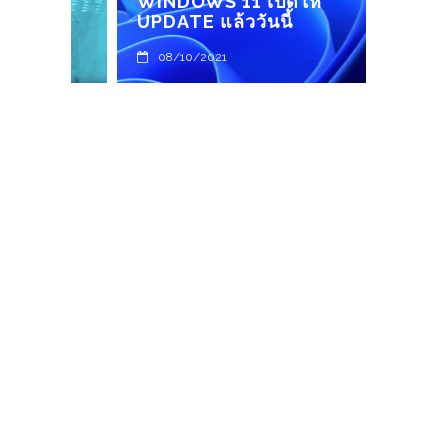
ง
WINDOWS 11 เปิดให้
อนาค
UPDATE แล้ววันนี้
ไฟฟ้า
08/10/2021
09/1