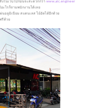
 สั่งในเวบไปก่อนจะสะดวกกว่า
www.aic.engineer
่มีอะไรก็ถามพนักงานได้เลย
่นอลูมิเนียม สแตนเลส ไม้อัดได้อีกด้วย
ฟรีด้วย
F5.2MM
HEYE