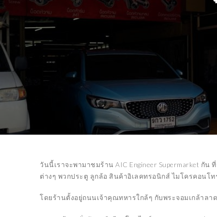
TRENDING
TRENDING
HUAWEI เปิดตัว
MATEBOOK 14S
SMART HOME DEVICE
08/10/2021
2022
12/07/2022
วันนี้เราจะพามาชมร้าน AIC Engineer Supermarket กัน ที
ต่างๆ พวกประตู ลูกล้อ สินค้าอิเลคทรอนิกส์ ไมโครคอนโทรล
โดยร้านตั้งอยู่ถนนเจ้าคุณทหารใกล้ๆ กับพระจอมเกล้าลา